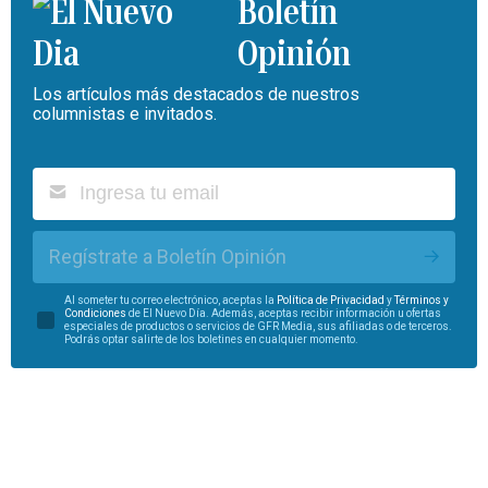
Boletín
Opinión
Los artículos más destacados de nuestros
columnistas e invitados.
Regístrate a Boletín Opinión
Al someter tu correo electrónico, aceptas la
Política de Privacidad
y
Términos y
Condiciones
de El Nuevo Día. Además, aceptas recibir información u ofertas
especiales de productos o servicios de GFR Media, sus afiliadas o de terceros.
Podrás optar salirte de los boletines en cualquier momento.