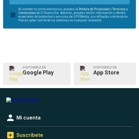
Al someter tu correo electrónico, aceptas la
Política de Privacidad
y
Términos y
Condiciones
de El Nuevo Día. Además, aceptas recibir información u ofertas
especiales de productos o servicios de GFR Media, sus afiliadas o de terceros.
Podrás optar salirte de los boletines en cualquier momento.
DISPONIBLE EN
DISPONIBLE EN
Google Play
App Store
Mi cuenta
Suscríbete