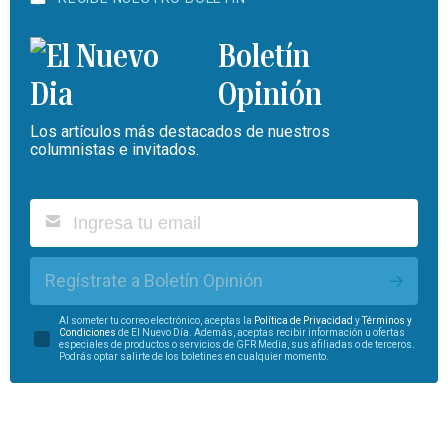
Boletín
Opinión
Los artículos más destacados de nuestros
columnistas e invitados.
Regístrate a Boletín Opinión
Al someter tu correo electrónico, aceptas la
Política de Privacidad
y
Términos y
Condiciones
de El Nuevo Día. Además, aceptas recibir información u ofertas
especiales de productos o servicios de GFR Media, sus afiliadas o de terceros.
Podrás optar salirte de los boletines en cualquier momento.