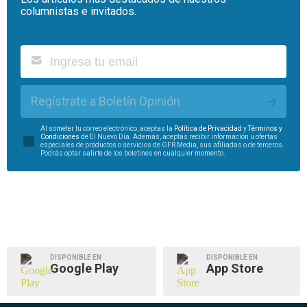
columnistas e invitados.
Regístrate a Boletín Opinión
Al someter tu correo electrónico, aceptas la
Política de Privacidad
y
Términos y
Condiciones
de El Nuevo Día. Además, aceptas recibir información u ofertas
especiales de productos o servicios de GFR Media, sus afiliadas o de terceros.
Podrás optar salirte de los boletines en cualquier momento.
DISPONIBLE EN
DISPONIBLE EN
Google Play
App Store