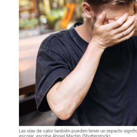
Las olas de calor también pueden tener un impacto signific
escolar, escribe Abniel Machín
(
Shutterstock
)