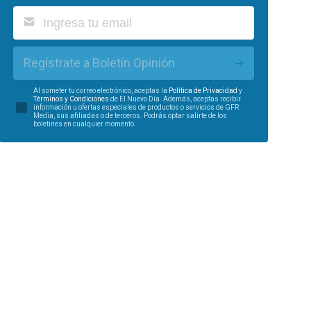
Regístrate a Boletín Opinión
Al someter tu correo electrónico, aceptas la
Política de Privacidad
y
Términos y Condiciones
de El Nuevo Día. Además, aceptas recibir
información u ofertas especiales de productos o servicios de GFR
Media, sus afiliadas o de terceros. Podrás optar salirte de los
boletines en cualquier momento.