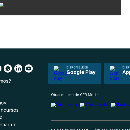
...
DISPONIBLE EN
DISP
Google Play
Ap
omos?
s
Otras marcas de GFR Media
 hoy
oncursos
io
nfiar en