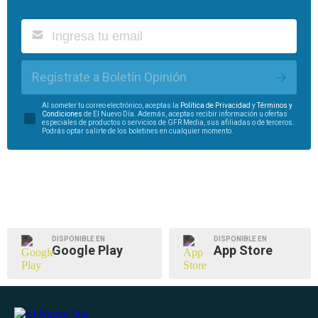
Regístrate a Boletín Opinión
Al someter tu correo electrónico, aceptas la
Política de Privacidad
y
Términos y
Condiciones
de El Nuevo Día. Además, aceptas recibir información u ofertas
especiales de productos o servicios de GFR Media, sus afiliadas o de terceros.
Podrás optar salirte de los boletines en cualquier momento.
DISPONIBLE EN
DISPONIBLE EN
Google Play
App Store