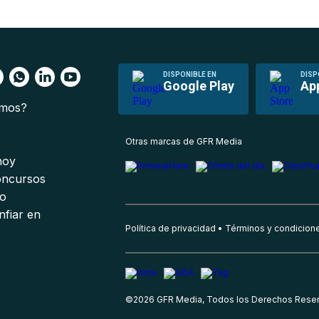
DISPONIBLE EN
DISP
Google Play
Ap
omos?
s
Otras marcas de GFR Media
 hoy
oncursos
io
nfiar en
Política de privacidad
Términos y condicion
©
2026
GFR Media, Todos los Derechos Rese