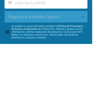
Regístrate a Boletín Opinión
Al someter tu correo electrónico, aceptas la
Política de Privacidad
y
Términos y Condiciones
de El Nuevo Día. Además, aceptas recibir
información u ofertas especiales de productos o servicios de GFR
Media, sus afiliadas o de terceros. Podrás optar salirte de los
boletines en cualquier momento.