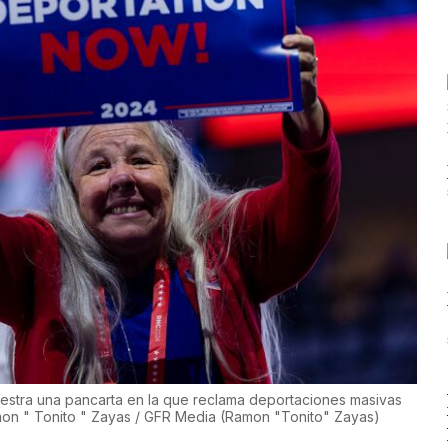
uestra una pancarta en la que reclama deportaciones masivas
on " Tonito " Zayas / GFR Media
(
Ramon "Tonito" Zayas
)