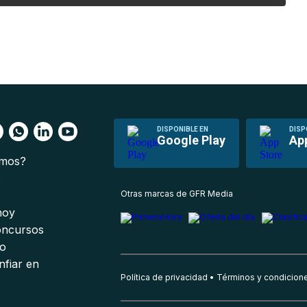
DISPONIBLE EN
DISP
Google Play
Ap
omos?
s
Otras marcas de GFR Media
 hoy
oncursos
io
nfiar en
Política de privacidad
Términos y condicion