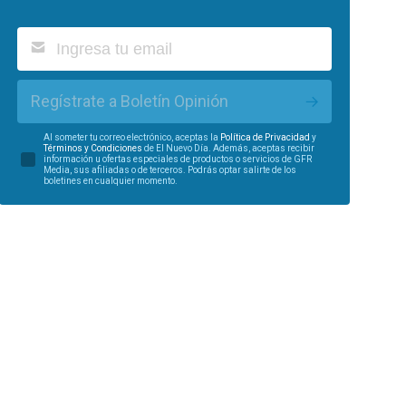
Regístrate a Boletín Opinión
Al someter tu correo electrónico, aceptas la
Política de Privacidad
y
Términos y Condiciones
de El Nuevo Día. Además, aceptas recibir
información u ofertas especiales de productos o servicios de GFR
Media, sus afiliadas o de terceros. Podrás optar salirte de los
boletines en cualquier momento.