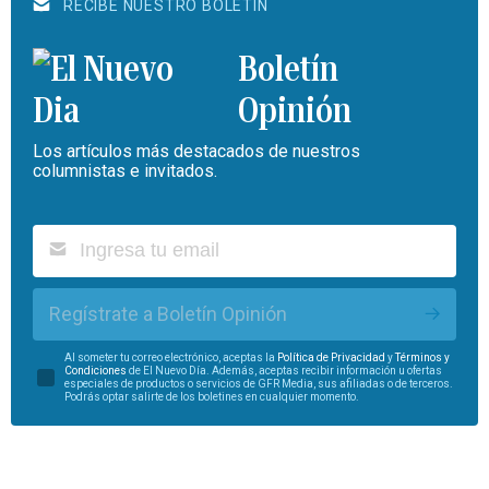
RECIBE NUESTRO BOLETÍN
Boletín
Opinión
Los artículos más destacados de nuestros
columnistas e invitados.
Regístrate a Boletín Opinión
Al someter tu correo electrónico, aceptas la
Política de Privacidad
y
Términos y
Condiciones
de El Nuevo Día. Además, aceptas recibir información u ofertas
especiales de productos o servicios de GFR Media, sus afiliadas o de terceros.
Podrás optar salirte de los boletines en cualquier momento.