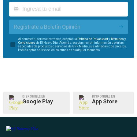
Regístrate a Boletín Opinión
Al someter tu correo electrónico, aceptas la
Política de Privacidad
y
Términos y
Condiciones
de El Nuevo Día. Además, aceptas recibir información u ofertas
especiales de productos o servicios de GFR Media, sus afiliadas o de terceros.
Podrás optar salirte de los boletines en cualquier momento.
DISPONIBLE EN
DISPONIBLE EN
Google Play
App Store