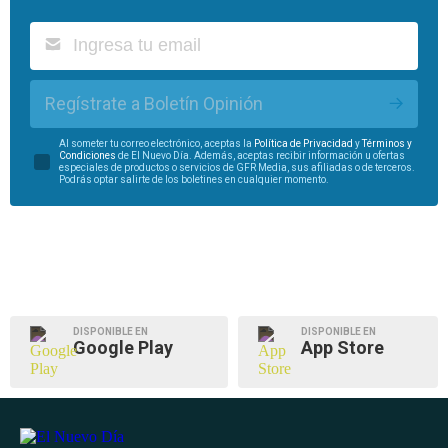
Regístrate a Boletín Opinión
Al someter tu correo electrónico, aceptas la
Política de Privacidad
y
Términos y
Condiciones
de El Nuevo Día. Además, aceptas recibir información u ofertas
especiales de productos o servicios de GFR Media, sus afiliadas o de terceros.
Podrás optar salirte de los boletines en cualquier momento.
DISPONIBLE EN
DISPONIBLE EN
Google Play
App Store