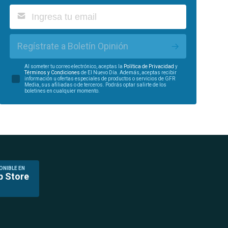
Regístrate a Boletín Opinión
Al someter tu correo electrónico, aceptas la
Política de Privacidad
y
Términos y Condiciones
de El Nuevo Día. Además, aceptas recibir
información u ofertas especiales de productos o servicios de GFR
Media, sus afiliadas o de terceros. Podrás optar salirte de los
boletines en cualquier momento.
ONIBLE EN
p Store