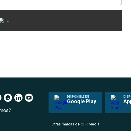
...
DISPONIBLE EN
DISP
Google Play
Ap
omos?
s
Otras marcas de GFR Media