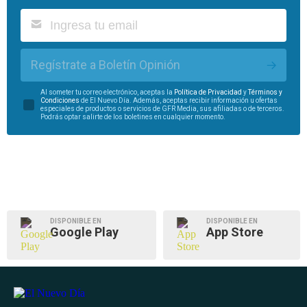
Regístrate a Boletín Opinión
Al someter tu correo electrónico, aceptas la
Política de Privacidad
y
Términos y
Condiciones
de El Nuevo Día. Además, aceptas recibir información u ofertas
especiales de productos o servicios de GFR Media, sus afiliadas o de terceros.
Podrás optar salirte de los boletines en cualquier momento.
DISPONIBLE EN
DISPONIBLE EN
Google Play
App Store