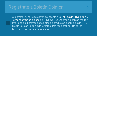
Regístrate a Boletín Opinión
Al someter tu correo electrónico, aceptas la
Política de Privacidad
y
Términos y Condiciones
de El Nuevo Día. Además, aceptas recibir
información u ofertas especiales de productos o servicios de GFR
Media, sus afiliadas o de terceros. Podrás optar salirte de los
boletines en cualquier momento.