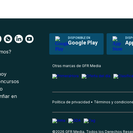
DISPONIBLE EN
DISP
Google Play
Ap
omos?
s
Otras marcas de GFR Media
 hoy
oncursos
io
nfiar en
Política de privacidad
Términos y condicion
©
2026
GFR Media, Todos los Derechos Rese