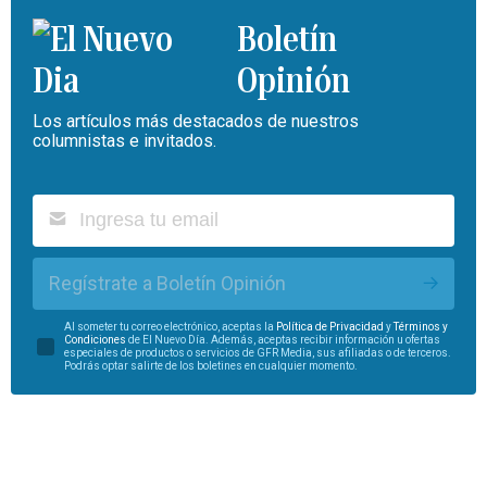
Boletín
Opinión
Los artículos más destacados de nuestros
columnistas e invitados.
Regístrate a Boletín Opinión
Al someter tu correo electrónico, aceptas la
Política de Privacidad
y
Términos y
Condiciones
de El Nuevo Día. Además, aceptas recibir información u ofertas
especiales de productos o servicios de GFR Media, sus afiliadas o de terceros.
Podrás optar salirte de los boletines en cualquier momento.