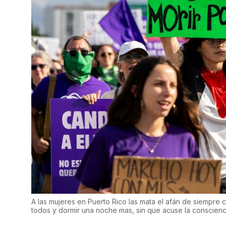
A las mujeres en Puerto Rico las mata el afán de siempre cu
todos y dormir una noche mas, sin que acuse la conscienc