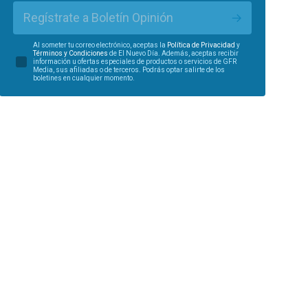
Regístrate a Boletín Opinión
Al someter tu correo electrónico, aceptas la
Política de Privacidad
y
Términos y Condiciones
de El Nuevo Día. Además, aceptas recibir
información u ofertas especiales de productos o servicios de GFR
Media, sus afiliadas o de terceros. Podrás optar salirte de los
boletines en cualquier momento.