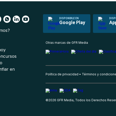
DISPONIBLE EN
DISP
Google Play
Ap
omos?
s
Otras marcas de GFR Media
 hoy
oncursos
io
nfiar en
Política de privacidad
Términos y condicion
©
2026
GFR Media, Todos los Derechos Rese