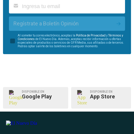
Regístrate a Boletín Opinión
Al someter tu correo electrónico, aceptas la
Política de Privacidad
y
Términos y
Condiciones
de El Nuevo Día. Además, aceptas recibir información u ofertas
especiales de productos o servicios de GFR Media, sus afiliadas o de terceros.
Podrás optar salirte de los boletines en cualquier momento.
DISPONIBLE EN
DISPONIBLE EN
Google Play
App Store