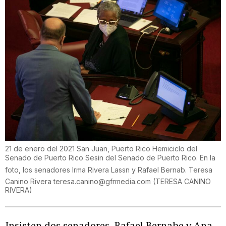
21 de enero del 2021 San Juan, Puerto Rico Hemiciclo del
Senado de Puerto Rico Sesin del Senado de Puerto Rico. En la
foto, los senadores Irma Rivera Lassn y Rafael Bernab. Teresa
Canino Rivera teresa.canino@gfrmedia.com
(
TERESA CANINO
RIVERA
)
Insisten dos senadores, Rafael Bernabe y Ana