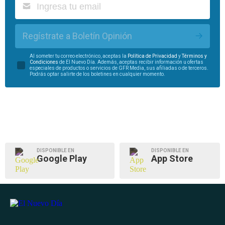
Regístrate a Boletín Opinión
Al someter tu correo electrónico, aceptas la
Política de Privacidad
y
Términos y
Condiciones
de El Nuevo Día. Además, aceptas recibir información u ofertas
especiales de productos o servicios de GFR Media, sus afiliadas o de terceros.
Podrás optar salirte de los boletines en cualquier momento.
DISPONIBLE EN
DISPONIBLE EN
Google Play
App Store