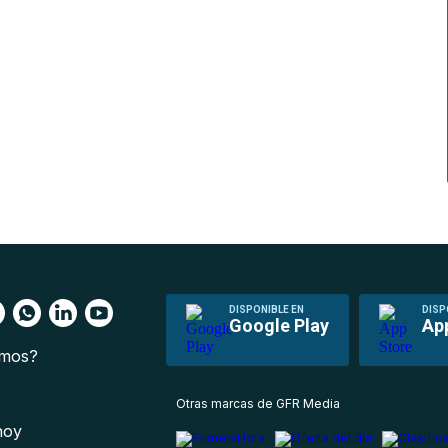
DISPONIBLE EN
DISP
Google Play
Ap
omos?
s
Otras marcas de GFR Media
 hoy