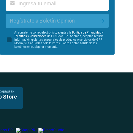
Regístrate a Boletín Opinión
Al someter tu correo electrónico, aceptas la
Política de Privacidad
y
Términos y Condiciones
de El Nuevo Día. Además, aceptas recibir
información u ofertas especiales de productos o servicios de GFR
Media, sus afiliadas o de terceros. Podrás optar salirte de los
boletines en cualquier momento.
ONIBLE EN
p Store