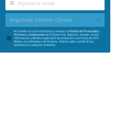
Regístrate a Boletín Opinión
Al someter tu correo electrónico, aceptas la
Política de Privacidad
y
Términos y Condiciones
de El Nuevo Día. Además, aceptas recibir
información u ofertas especiales de productos o servicios de GFR
Media, sus afiliadas o de terceros. Podrás optar salirte de los
boletines en cualquier momento.