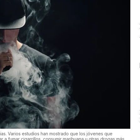
ias. Varios estudios han mostrado que los jóvenes que
a fumar cigarrillos, consumir marihuana u otras drogas más