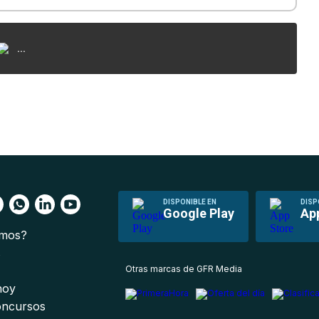
...
DISPONIBLE EN
DISP
Google Play
Ap
omos?
s
Otras marcas de GFR Media
 hoy
oncursos