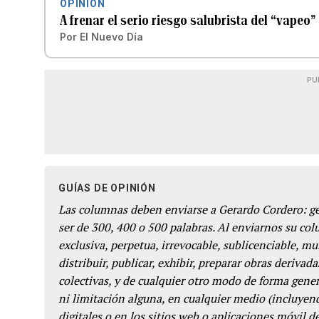
OPINIÓN
A frenar el serio riesgo salubrista del “vapeo”
Por
El Nuevo Día
PU
GUÍAS DE OPINIÓN
Las columnas deben enviarse a Gerardo Cordero: 
ser de 300, 400 o 500 palabras. Al enviarnos su co
exclusiva, perpetua, irrevocable, sublicenciable, mun
distribuir, publicar, exhibir, preparar obras derivada
colectivas, y de cualquier otro modo de forma genera
ni limitación alguna, en cualquier medio (incluyend
digitales o en los sitios web o aplicaciones móvil 