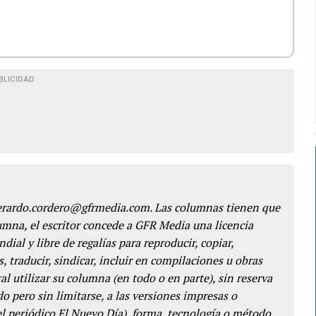
BLICIDAD
gerardo.cordero@gfrmedia.com. Las columnas tienen que
lumna, el escritor concede a GFR Media una licencia
dial y libre de regalías para reproducir, copiar,
s, traducir, sindicar, incluir en compilaciones u obras
l utilizar su columna (en todo o en parte), sin reserva
o pero sin limitarse, a las versiones impresas o
del periódico El Nuevo Día), forma, tecnología o método