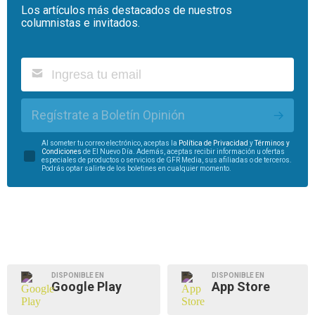
Los artículos más destacados de nuestros
columnistas e invitados.
Regístrate a Boletín Opinión
Al someter tu correo electrónico, aceptas la
Política de Privacidad
y
Términos y
Condiciones
de El Nuevo Día. Además, aceptas recibir información u ofertas
especiales de productos o servicios de GFR Media, sus afiliadas o de terceros.
Podrás optar salirte de los boletines en cualquier momento.
DISPONIBLE EN
DISPONIBLE EN
Google Play
App Store