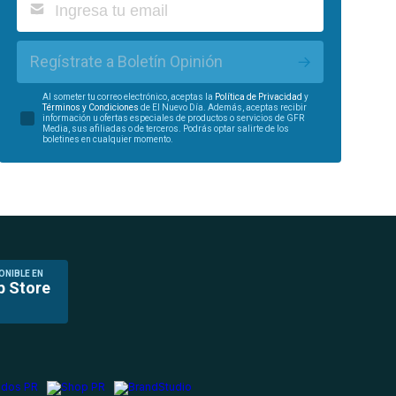
Regístrate a Boletín Opinión
Al someter tu correo electrónico, aceptas la
Política de Privacidad
y
Términos y Condiciones
de El Nuevo Día. Además, aceptas recibir
información u ofertas especiales de productos o servicios de GFR
Media, sus afiliadas o de terceros. Podrás optar salirte de los
boletines en cualquier momento.
ONIBLE EN
p Store