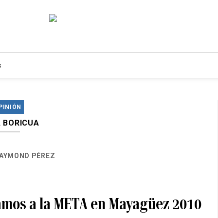
s
PINIÓN
A BORICUA
AYMOND PÉREZ
amos a la META en Mayagüez 2010