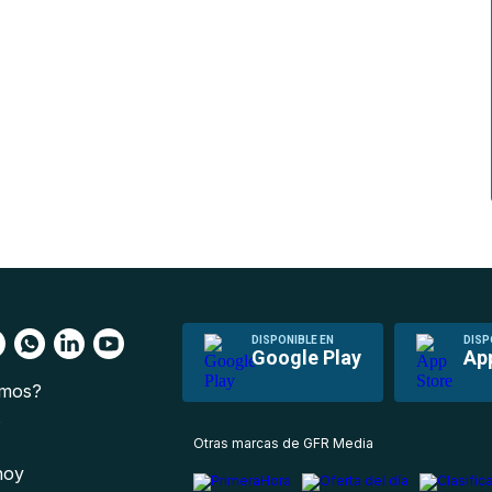
DISPONIBLE EN
DISP
Google Play
Ap
omos?
s
Otras marcas de GFR Media
 hoy