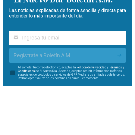
Las noticias explicadas de forma sencilla y directa para
entender lo más importante del día.
Regístrate a Boletín A.M.
Al someter tu correo electrónico, aceptas la
Política de Privacidad
y
Términos y
Condiciones
de El Nuevo Día. Además, aceptas recibir información u ofertas
especiales de productos o servicios de GFR Media, sus afiliadas o de terceros.
Podrás optar salirte de los boletines en cualquier momento.