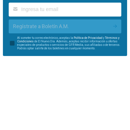
Regístrate a Boletín A.M.
Al someter tu correo electrónico, aceptas la
Política de Privacidad
y
Términos y
Condiciones
de El Nuevo Día. Además, aceptas recibir información u ofertas
especiales de productos o servicios de GFR Media, sus afiliadas o de terceros.
Podrás optar salirte de los boletines en cualquier momento.