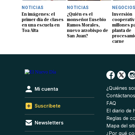
NOTICIAS
NOTICIAS
NEGOCIO
En imágenes: el
¿Quién es el
Inversión
primer día de clases
monseñor Eusebio
cooperativ
en una escuela en
Ramos Morales,
millones p
Toa Alta
nuevo arzobispo de
planta de
San Juan?
procesami
carne
¿Quiénes s
Mi cuenta
Contáctano
FAQ
Suscríbete
El diario de
Reglas de c
Newsletters
Mapa del sit
¿Por qué co