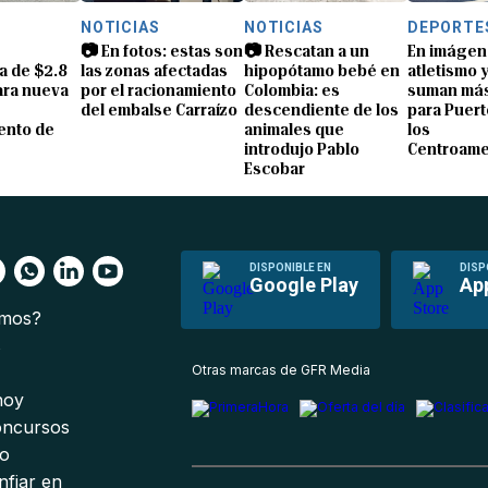
S
NOTICIAS
NOTICIAS
DEPORTE
📷 En fotos: estas son
📷 Rescatan a un
En imágen
a de $2.8
las zonas afectadas
hipopótamo bebé en
atletismo 
ara nueva
por el racionamiento
Colombia: es
suman más
del embalse Carraízo
descendiente de los
para Puert
ento de
animales que
los
introdujo Pablo
Centroame
Escobar
DISPONIBLE EN
DISP
Google Play
Ap
omos?
s
Otras marcas de GFR Media
 hoy
oncursos
io
nfiar en