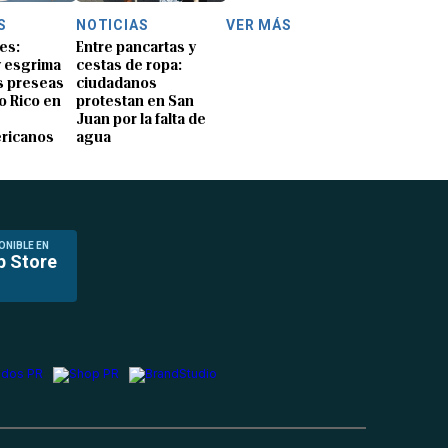
S
NOTICIAS
VER MÁS
es:
Entre pancartas y
y esgrima
cestas de ropa:
 preseas
ciudadanos
o Rico en
protestan en San
Juan por la falta de
ricanos
agua
ONIBLE EN
p Store