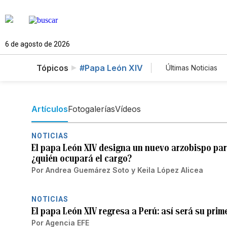
6 de agosto de 2026
Tópicos
#Papa León XIV
Últimas Noticias
Mundo
Es
Vídeos
Fo
Artículos
Fotogalerías
Vídeos
NOTICIAS
El papa León XIV designa un nuevo arzobispo par
¿quién ocupará el cargo?
Por
Andrea Guemárez Soto
y
Keila López Alicea
NOTICIAS
El papa León XIV regresa a Perú: así será su prim
Por
Agencia EFE