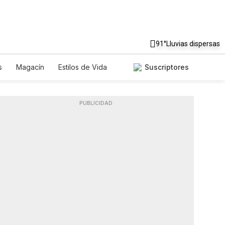
91°
Lluvias dispersas
s
Magacín
Estilos de Vida
Suscriptores
Tecnología
Juegos
Lotería
iados
Especiales
PUBLICIDAD