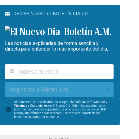
RECIBE NUESTRO BOLETÍN DIARIO
Boletín A.M.
Las noticias explicadas de forma sencilla y
directa para entender lo más importante del día.
Regístrate a Boletín A.M.
Al someter tu correo electrónico, aceptas la
Política de Privacidad
y
Términos y Condiciones
de El Nuevo Día. Además, aceptas recibir
información u ofertas especiales de productos o servicios de GFR
Media, sus afiliadas o de terceros. Podrás optar salirte de los
boletines en cualquier momento.