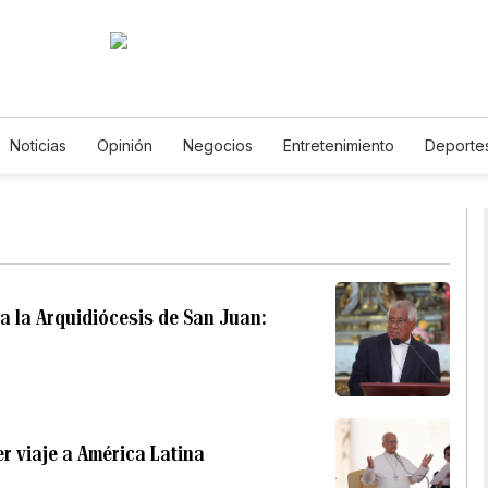
Noticias
Opinión
Negocios
Entretenimiento
Deporte
tados Unidos
Ciencia y Ambiente
Gastronomía
De Viaje
tos
English
Podcasts
Horóscopos
Newsletters
Fer
a la Arquidiócesis de San Juan:
er viaje a América Latina