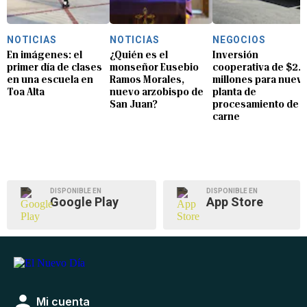
NOTICIAS
NOTICIAS
NEGOCIOS
En imágenes: el
¿Quién es el
Inversión
primer día de clases
monseñor Eusebio
cooperativa de $2.8
en una escuela en
Ramos Morales,
millones para nuev
Toa Alta
nuevo arzobispo de
planta de
San Juan?
procesamiento de
carne
DISPONIBLE EN
DISPONIBLE EN
Google Play
App Store
Mi cuenta