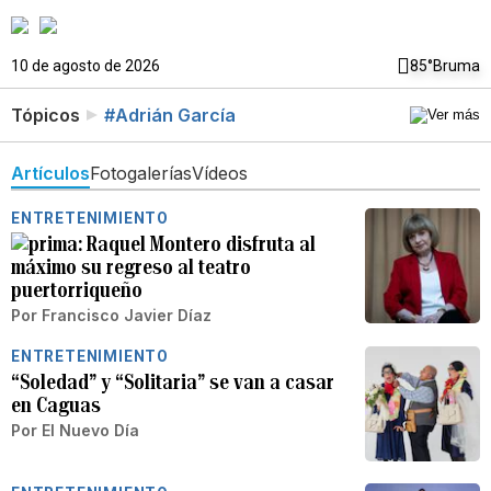
10 de agosto de 2026
85°
Bruma
Tópicos
#Adrián García
Artículos
Fotogalerías
Vídeos
ENTRETENIMIENTO
Raquel Montero disfruta al
máximo su regreso al teatro
puertorriqueño
Por
Francisco Javier Díaz
ENTRETENIMIENTO
“Soledad” y “Solitaria” se van a casar
en Caguas
Por
El Nuevo Día