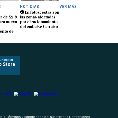
S
NOTICIAS
VER MÁS
📷 En fotos: estas son
a de $2.8
las zonas afectadas
ara nueva
por el racionamiento
del embalse Carraízo
ento de
ONIBLE EN
p Store
es
Términos y condiciones del suscriptor
Correcciones