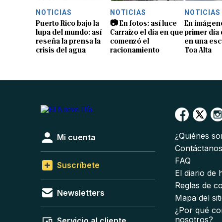
NOTICIAS
NOTICIAS
NOTICIAS
Puerto Rico bajo la
📷 En fotos: así luce
En imágene
lupa del mundo: así
Carraízo el día en que
primer día
reseña la prensa la
comenzó el
en una esc
crisis del agua
racionamiento
Toa Alta
¿Quiénes s
Mi cuenta
Contáctano
FAQ
Suscríbete
El diario de
Reglas de c
Newsletters
Mapa del sit
¿Por qué co
nosotros?
Servicio al cliente