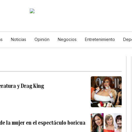
as
Noticias
Opinión
Negocios
Entretenimiento
Dep
Estados Unidos
Ciencia y Ambiente
Gastronomía
De Via
Vídeos
Fotos
English
Podcasts
Horóscopos
New
eratura y Drag King
 de la mujer en el espectáculo boricua