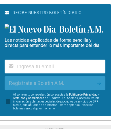
RECIBE NUESTRO BOLETÍN DIARIO
Boletín A.M.
Las noticias explicadas de forma sencilla y
directa para entender lo más importante del día.
Regístrate a Boletín A.M.
Al someter tu correo electrónico, aceptas la
Política de Privacidad
y
Términos y Condiciones
de El Nuevo Día. Además, aceptas recibir
información u ofertas especiales de productos o servicios de GFR
Media, sus afiliadas o de terceros. Podrás optar salirte de los
boletines en cualquier momento.