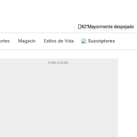
82°
Mayormente despejado
ortes
Magacín
Estilos de Vida
Suscriptores
je
Tecnología
Juegos
sletters
Feriados
Especiales
PUBLICIDAD