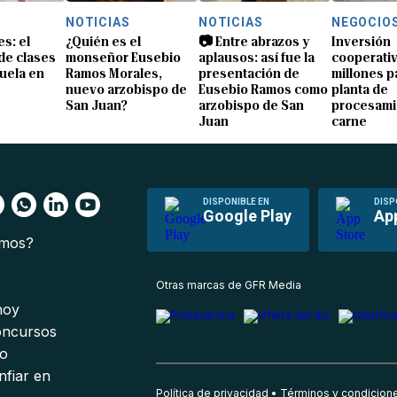
NOTICIAS
NOTICIAS
NEGOCIO
s: el
¿Quién es el
📷 Entre abrazos y
Inversión
 de clases
monseñor Eusebio
aplausos: así fue la
cooperativ
uela en
Ramos Morales,
presentación de
millones p
nuevo arzobispo de
Eusebio Ramos como
planta de
San Juan?
arzobispo de San
procesami
Juan
carne
DISPONIBLE EN
DISP
Google Play
Ap
omos?
s
Otras marcas de GFR Media
 hoy
oncursos
io
nfiar en
Política de privacidad
Términos y condicion