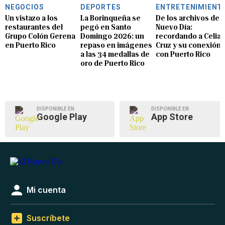
NEGOCIOS
DEPORTES
ENTRETENIMIENT
Un vistazo a los
La Borinqueña se
De los archivos de E
restaurantes del
pegó en Santo
Nuevo Día:
Grupo Colón Gerena
Domingo 2026: un
recordando a Celia
en Puerto Rico
repaso en imágenes
Cruz y su conexión
a las 34 medallas de
con Puerto Rico
oro de Puerto Rico
DISPONIBLE EN
DISPONIBLE EN
Google Play
App Store
Mi cuenta
Suscríbete