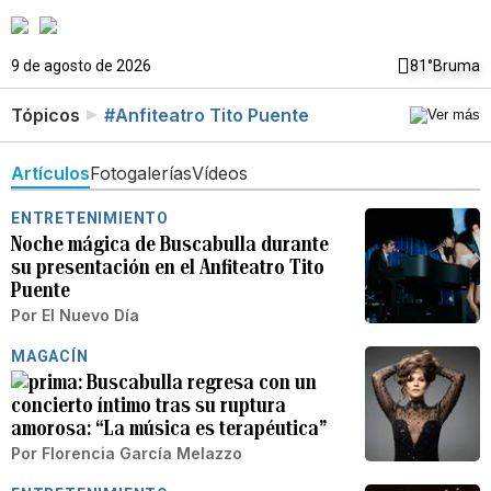
9 de agosto de 2026
81°
Bruma
Tópicos
#Anfiteatro Tito Puente
Artículos
Fotogalerías
Vídeos
ENTRETENIMIENTO
Noche mágica de Buscabulla durante
su presentación en el Anfiteatro Tito
Puente
Por
El Nuevo Día
MAGACÍN
Buscabulla regresa con un
concierto íntimo tras su ruptura
amorosa: “La música es terapéutica”
Por
Florencia García Melazzo