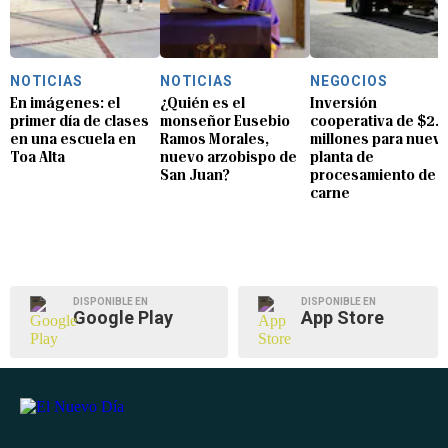
NOTICIAS
NOTICIAS
NEGOCIOS
En imágenes: el
¿Quién es el
Inversión
primer día de clases
monseñor Eusebio
cooperativa de $2.8
en una escuela en
Ramos Morales,
millones para nuev
Toa Alta
nuevo arzobispo de
planta de
San Juan?
procesamiento de
carne
DISPONIBLE EN
DISPONIBLE EN
Google Play
App Store