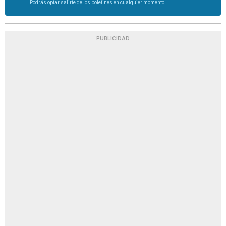
Podrás optar salirte de los boletines en cualquier momento.
PUBLICIDAD