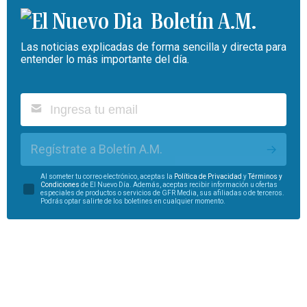
Boletín A.M.
Las noticias explicadas de forma sencilla y directa para
entender lo más importante del día.
Regístrate a Boletín A.M.
Al someter tu correo electrónico, aceptas la
Política de Privacidad
y
Términos y
Condiciones
de El Nuevo Día. Además, aceptas recibir información u ofertas
especiales de productos o servicios de GFR Media, sus afiliadas o de terceros.
Podrás optar salirte de los boletines en cualquier momento.