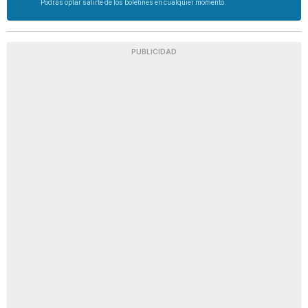
Podrás optar salirte de los boletines en cualquier momento.
PUBLICIDAD