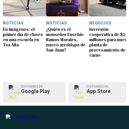
NOTICIAS
NOTICIAS
NEGOCIOS
En imágenes: el
¿Quién es el
Inversión
primer día de clases
monseñor Eusebio
cooperativa de $2.8
en una escuela en
Ramos Morales,
millones para nuev
Toa Alta
nuevo arzobispo de
planta de
San Juan?
procesamiento de
carne
DISPONIBLE EN
DISPONIBLE EN
Google Play
App Store