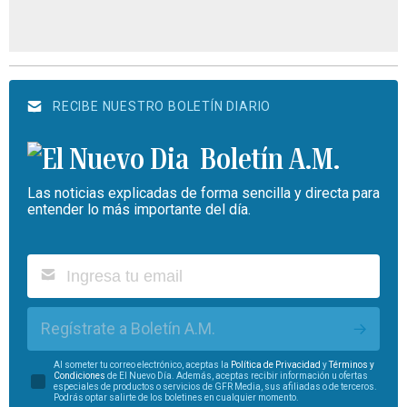
RECIBE NUESTRO BOLETÍN DIARIO
Boletín A.M.
Las noticias explicadas de forma sencilla y directa para
entender lo más importante del día.
Regístrate a Boletín A.M.
Al someter tu correo electrónico, aceptas la
Política de Privacidad
y
Términos y
Condiciones
de El Nuevo Día. Además, aceptas recibir información u ofertas
especiales de productos o servicios de GFR Media, sus afiliadas o de terceros.
Podrás optar salirte de los boletines en cualquier momento.