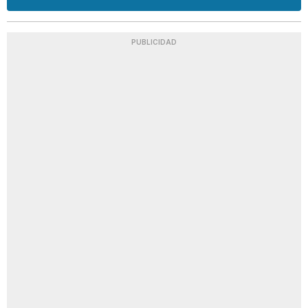
PUBLICIDAD