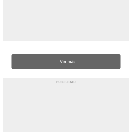
Ver más
PUBLICIDAD