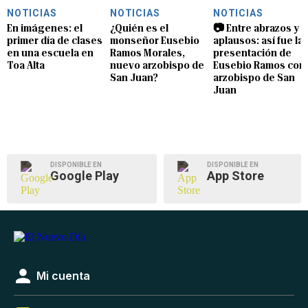
NOTICIAS
NOTICIAS
NOTICIAS
En imágenes: el
¿Quién es el
📷 Entre abrazos y
primer día de clases
monseñor Eusebio
aplausos: así fue la
en una escuela en
Ramos Morales,
presentación de
Toa Alta
nuevo arzobispo de
Eusebio Ramos com
San Juan?
arzobispo de San
Juan
DISPONIBLE EN
DISPONIBLE EN
Google Play
App Store
Mi cuenta