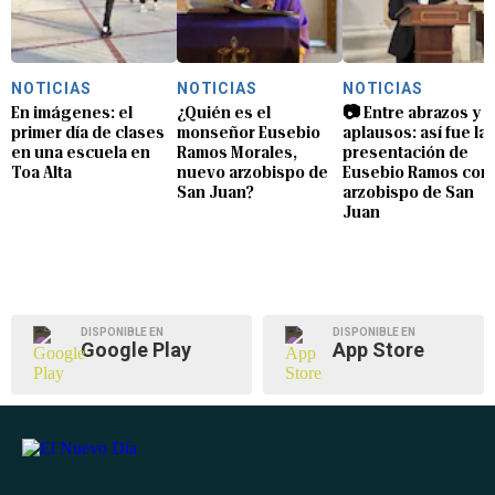
NOTICIAS
NOTICIAS
NOTICIAS
En imágenes: el
¿Quién es el
📷 Entre abrazos y
primer día de clases
monseñor Eusebio
aplausos: así fue la
en una escuela en
Ramos Morales,
presentación de
Toa Alta
nuevo arzobispo de
Eusebio Ramos com
San Juan?
arzobispo de San
Juan
DISPONIBLE EN
DISPONIBLE EN
Google Play
App Store