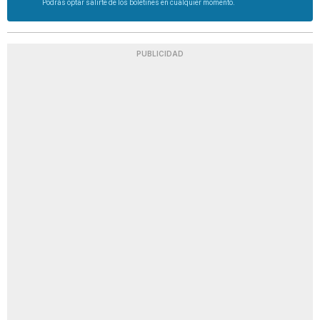
Podrás optar salirte de los boletines en cualquier momento.
PUBLICIDAD