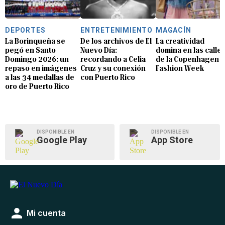
DEPORTES
ENTRETENIMIENTO
MAGACÍN
La Borinqueña se
De los archivos de El
La creatividad
pegó en Santo
Nuevo Día:
domina en las calle
Domingo 2026: un
recordando a Celia
de la Copenhagen
repaso en imágenes
Cruz y su conexión
Fashion Week
a las 34 medallas de
con Puerto Rico
oro de Puerto Rico
DISPONIBLE EN
DISPONIBLE EN
Google Play
App Store
Mi cuenta