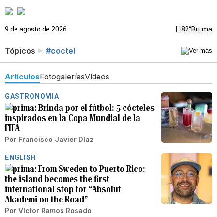
9 de agosto de 2026
82°
Bruma
Tópicos
#coctel
Artículos
Fotogalerías
Vídeos
GASTRONOMÍA
Brinda por el fútbol: 5 cócteles
inspirados en la Copa Mundial de la
FIFA
Por
Francisco Javier Díaz
ENGLISH
From Sweden to Puerto Rico:
the island becomes the first
international stop for “Absolut
Akademi on the Road”
Por
Víctor Ramos Rosado