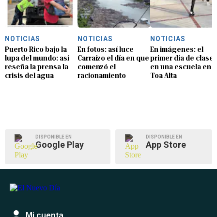
NOTICIAS
NOTICIAS
NOTICIAS
Puerto Rico bajo la
En fotos: así luce
En imágenes: el
lupa del mundo: así
Carraízo el día en que
primer día de clase
reseña la prensa la
comenzó el
en una escuela en
crisis del agua
racionamiento
Toa Alta
DISPONIBLE EN
DISPONIBLE EN
Google Play
App Store
Mi cuenta