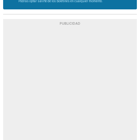
Podrás optar salirte de los boletines en cualquier momento.
PUBLICIDAD