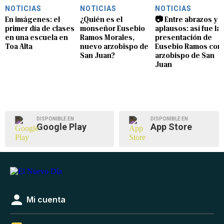
NOTICIAS
NOTICIAS
NOTICIAS
En imágenes: el
¿Quién es el
📷 Entre abrazos y
primer día de clases
monseñor Eusebio
aplausos: así fue la
en una escuela en
Ramos Morales,
presentación de
Toa Alta
nuevo arzobispo de
Eusebio Ramos com
San Juan?
arzobispo de San
Juan
DISPONIBLE EN
DISPONIBLE EN
Google Play
App Store
Mi cuenta