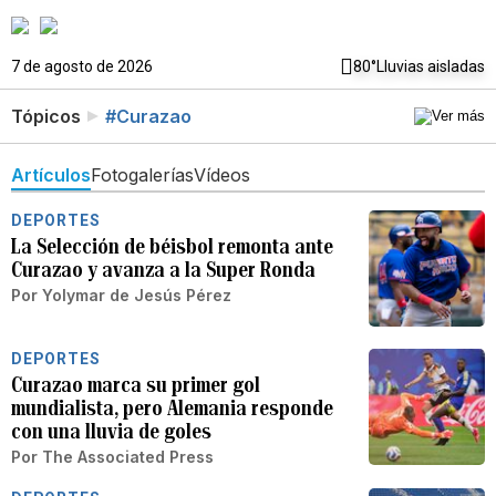
7 de agosto de 2026
80°
Lluvias aisladas
Tópicos
#Curazao
Artículos
Fotogalerías
Vídeos
DEPORTES
La Selección de béisbol remonta ante
Curazao y avanza a la Super Ronda
Por
Yolymar de Jesús Pérez
DEPORTES
Curazao marca su primer gol
mundialista, pero Alemania responde
con una lluvia de goles
Por
The Associated Press