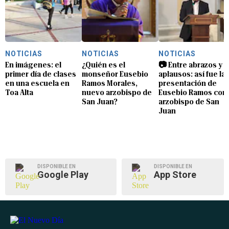
NOTICIAS
NOTICIAS
NOTICIAS
En imágenes: el
¿Quién es el
📷 Entre abrazos y
primer día de clases
monseñor Eusebio
aplausos: así fue la
en una escuela en
Ramos Morales,
presentación de
Toa Alta
nuevo arzobispo de
Eusebio Ramos com
San Juan?
arzobispo de San
Juan
DISPONIBLE EN
DISPONIBLE EN
Google Play
App Store