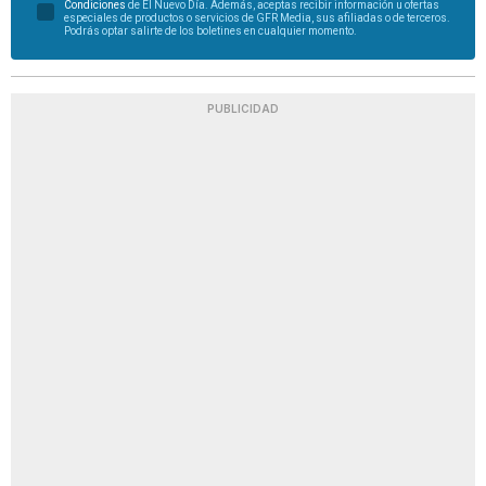
Condiciones
de El Nuevo Día. Además, aceptas recibir información u ofertas
especiales de productos o servicios de GFR Media, sus afiliadas o de terceros.
Podrás optar salirte de los boletines en cualquier momento.
PUBLICIDAD