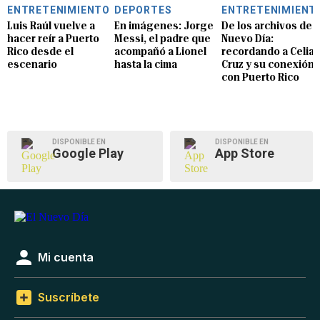
ENTRETENIMIENTO
DEPORTES
ENTRETENIMIENT
Luis Raúl vuelve a
En imágenes: Jorge
De los archivos de E
hacer reír a Puerto
Messi, el padre que
Nuevo Día:
Rico desde el
acompañó a Lionel
recordando a Celia
escenario
hasta la cima
Cruz y su conexión
con Puerto Rico
DISPONIBLE EN
DISPONIBLE EN
Google Play
App Store
Mi cuenta
Suscríbete