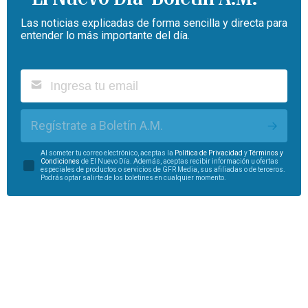
Las noticias explicadas de forma sencilla y directa para
entender lo más importante del día.
Regístrate a Boletín A.M.
Al someter tu correo electrónico, aceptas la
Política de Privacidad
y
Términos y
Condiciones
de El Nuevo Día. Además, aceptas recibir información u ofertas
especiales de productos o servicios de GFR Media, sus afiliadas o de terceros.
Podrás optar salirte de los boletines en cualquier momento.