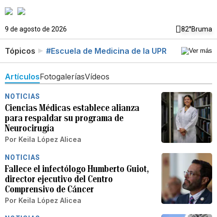
9 de agosto de 2026
82°
Bruma
Tópicos
#Escuela de Medicina de la UPR
Artículos
Fotogalerías
Vídeos
NOTICIAS
Ciencias Médicas establece alianza
para respaldar su programa de
Neurocirugía
Por
Keila López Alicea
NOTICIAS
Fallece el infectólogo Humberto Guiot,
director ejecutivo del Centro
Comprensivo de Cáncer
Por
Keila López Alicea