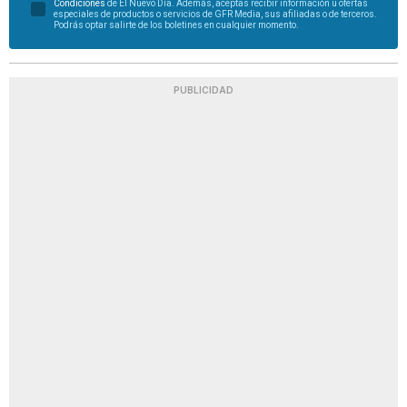
Condiciones
de El Nuevo Día. Además, aceptas recibir información u ofertas
especiales de productos o servicios de GFR Media, sus afiliadas o de terceros.
Podrás optar salirte de los boletines en cualquier momento.
PUBLICIDAD