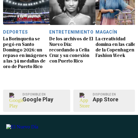
DEPORTES
ENTRETENIMIENTO
MAGACÍN
La Borinqueña se
De los archivos de El
La creatividad
pegó en Santo
Nuevo Día:
domina en las calle
Domingo 2026: un
recordando a Celia
de la Copenhagen
repaso en imágenes
Cruz y su conexión
Fashion Week
a las 34 medallas de
con Puerto Rico
oro de Puerto Rico
DISPONIBLE EN
DISPONIBLE EN
Google Play
App Store