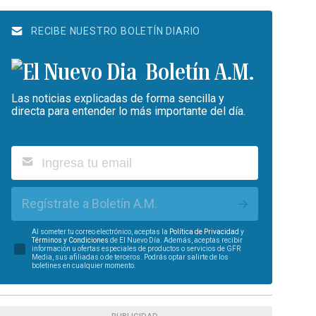
RECIBE NUESTRO BOLETÍN DIARIO
Boletín A.M.
Las noticias explicadas de forma sencilla y
directa para entender lo más importante del día.
Regístrate a Boletín A.M.
Al someter tu correo electrónico, aceptas la
Política de Privacidad
y
Términos y Condiciones
de El Nuevo Día. Además, aceptas recibir
información u ofertas especiales de productos o servicios de GFR
Media, sus afiliadas o de terceros. Podrás optar salirte de los
boletines en cualquier momento.