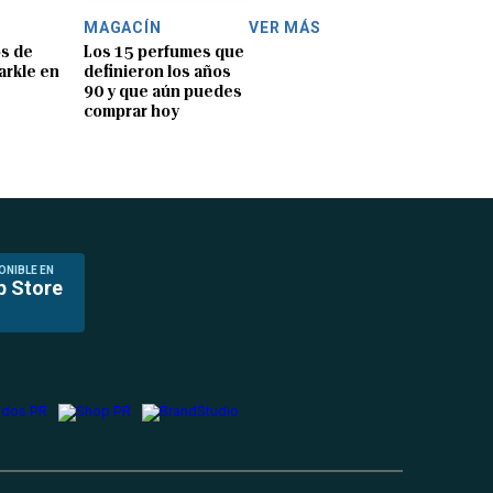
MAGACÍN
VER MÁS
os de
Los 15 perfumes que
rkle en
definieron los años
90 y que aún puedes
comprar hoy
ONIBLE EN
p Store