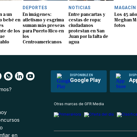
DEPORTES
NOTICIAS
MAGACÍN
n a un
En imágenes:
Entre pancartas y
Los 45 añ
o bebé en
atletismo y esgrima
cestas de ropa:
Meghan Ma
es
suman más preseas
ciudadanos
fotos
te de los
para Puerto Rico en
protestan en San
que
los
Juan por la falta de
Pablo
Centroamericanos
agua
DISPONIBLE EN
DISP
Google Play
Ap
omos?
s
Otras marcas de GFR Media
 hoy
oncursos
io
nfiar en