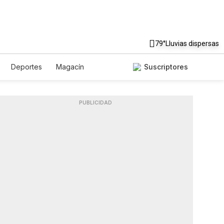
79°
Lluvias dispersas
Deportes
Magacín
Suscriptores
Gastronomía
De Viaje
Podcasts
Horóscopos
PUBLICIDAD