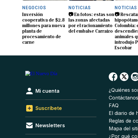
NEGOCIOS
NOTICIAS
NOTICIAS
Inversión
📷 En fotos: estas son
📷 Rescata
cooperativa de $2.8
las zonas afectadas
hipopótam
millones para nueva
por el racionamiento
Colombia: 
planta de
del embalse Carraízo
descendien
procesamiento de
animales 
carne
introdujo 
Escobar
¿Quiénes s
Mi cuenta
Contáctano
FAQ
Suscríbete
El diario de
Reglas de c
Newsletters
Mapa del sit
¿Por qué co