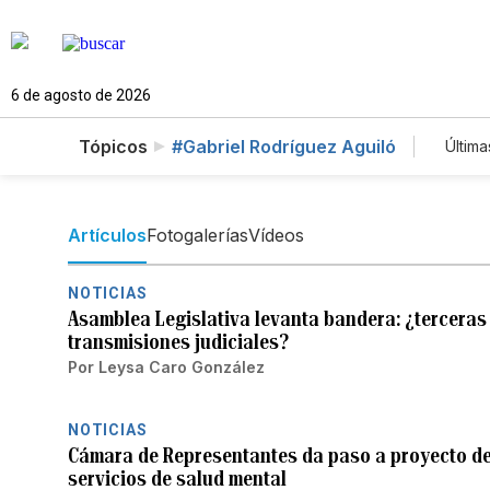
6 de agosto de 2026
Tópicos
#Gabriel Rodríguez Aguiló
Última
Es
T
N
Artículos
Fotogalerías
Vídeos
NOTICIAS
Asamblea Legislativa levanta bandera: ¿terceras
transmisiones judiciales?
Por
Leysa Caro González
NOTICIAS
Cámara de Representantes da paso a proyecto de 
servicios de salud mental