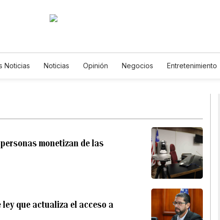
s Noticias
Noticias
Opinión
Negocios
Entretenimiento
tilos de Vida
Mundo
Estados Unidos
Ciencia y Ambiente
ecnología
Juegos
Lotería
Vídeos
Fotos
English
ewsletters
Feriados
Especiales
 personas monetizan de las
ley que actualiza el acceso a