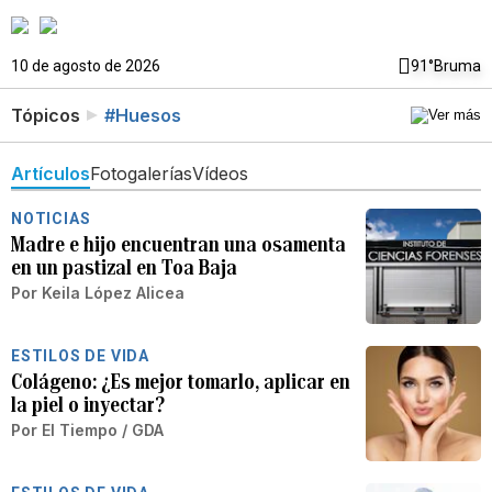
10 de agosto de 2026
91°
Bruma
Tópicos
#Huesos
Artículos
Fotogalerías
Vídeos
NOTICIAS
Madre e hijo encuentran una osamenta
en un pastizal en Toa Baja
Por
Keila López Alicea
ESTILOS DE VIDA
Colágeno: ¿Es mejor tomarlo, aplicar en
la piel o inyectar?
Por
El Tiempo / GDA