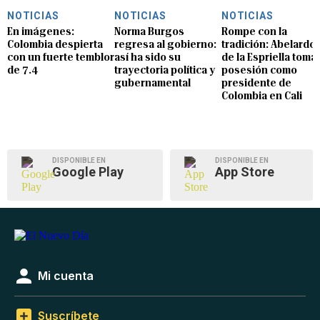
NOTICIAS
NOTICIAS
NOTICIAS
En imágenes:
Norma Burgos
Rompe con la
Colombia despierta
regresa al gobierno:
tradición: Abelardo
con un fuerte temblor
así ha sido su
de la Espriella toma
de 7.4
trayectoria política y
posesión como
gubernamental
presidente de
Colombia en Cali
DISPONIBLE EN
DISPONIBLE EN
Google Play
App Store
Mi cuenta
Suscríbete