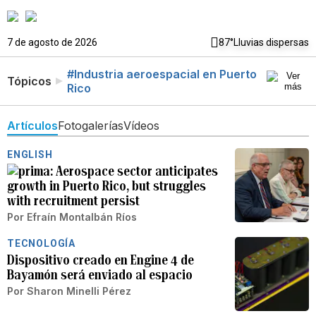
7 de agosto de 2026
87°
Lluvias dispersas
#Industria aeroespacial en Puerto
Tópicos
Rico
Artículos
Fotogalerías
Vídeos
ENGLISH
Aerospace sector anticipates
growth in Puerto Rico, but struggles
with recruitment persist
Por
Efraín Montalbán Ríos
TECNOLOGÍA
Dispositivo creado en Engine 4 de
Bayamón será enviado al espacio
Por
Sharon Minelli Pérez