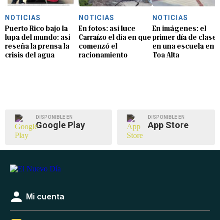
NOTICIAS
NOTICIAS
NOTICIAS
Puerto Rico bajo la
En fotos: así luce
En imágenes: el
lupa del mundo: así
Carraízo el día en que
primer día de clase
reseña la prensa la
comenzó el
en una escuela en
crisis del agua
racionamiento
Toa Alta
DISPONIBLE EN
DISPONIBLE EN
Google Play
App Store
Mi cuenta