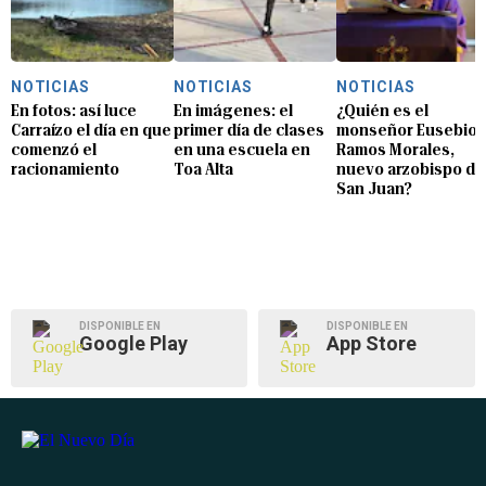
NOTICIAS
NOTICIAS
NOTICIAS
En fotos: así luce
En imágenes: el
¿Quién es el
Carraízo el día en que
primer día de clases
monseñor Eusebio
comenzó el
en una escuela en
Ramos Morales,
racionamiento
Toa Alta
nuevo arzobispo de
San Juan?
DISPONIBLE EN
DISPONIBLE EN
Google Play
App Store