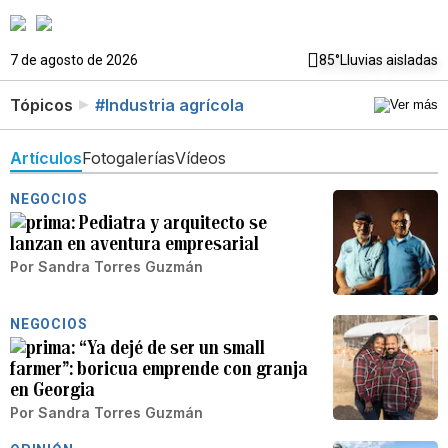
7 de agosto de 2026
85°
Lluvias aisladas
Tópicos
#Industria agrícola
Artículos
Fotogalerías
Vídeos
NEGOCIOS
Pediatra y arquitecto se
lanzan en aventura empresarial
Por
Sandra Torres Guzmán
NEGOCIOS
“Ya dejé de ser un small
farmer”: boricua emprende con granja
en Georgia
Por
Sandra Torres Guzmán