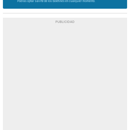
Podrás optar salirte de los boletines en cualquier momento.
PUBLICIDAD