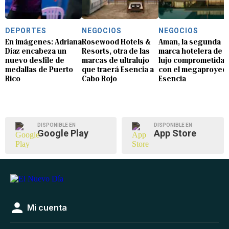
DEPORTES
NEGOCIOS
NEGOCIOS
En imágenes: Adriana
Rosewood Hotels &
Aman, la segunda
Díaz encabeza un
Resorts, otra de las
marca hotelera de
nuevo desfile de
marcas de ultralujo
lujo comprometida
medallas de Puerto
que traerá Esencia a
con el megaproyec
Rico
Cabo Rojo
Esencia
DISPONIBLE EN
DISPONIBLE EN
Google Play
App Store
Mi cuenta