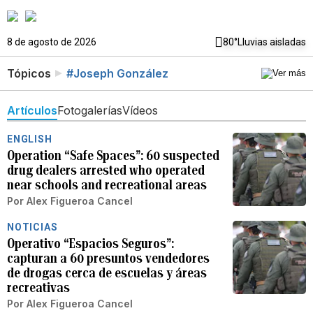
8 de agosto de 2026
80°
Lluvias aisladas
Tópicos
#Joseph González
Artículos
Fotogalerías
Vídeos
ENGLISH
Operation “Safe Spaces”: 60 suspected
drug dealers arrested who operated
near schools and recreational areas
Por
Alex Figueroa Cancel
NOTICIAS
Operativo “Espacios Seguros”:
capturan a 60 presuntos vendedores
de drogas cerca de escuelas y áreas
recreativas
Por
Alex Figueroa Cancel