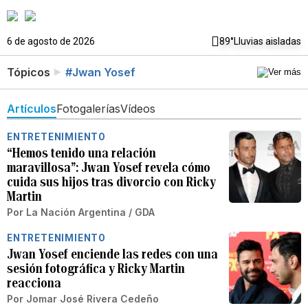
6 de agosto de 2026
89°
Lluvias aisladas
Tópicos
#Jwan Yosef
Artículos
Fotogalerías
Vídeos
ENTRETENIMIENTO
“Hemos tenido una relación
maravillosa”: Jwan Yosef revela cómo
cuida sus hijos tras divorcio con Ricky
Martin
Por
La Nación Argentina / GDA
ENTRETENIMIENTO
Jwan Yosef enciende las redes con una
sesión fotográfica y Ricky Martin
reacciona
Por
Jomar José Rivera Cedeño