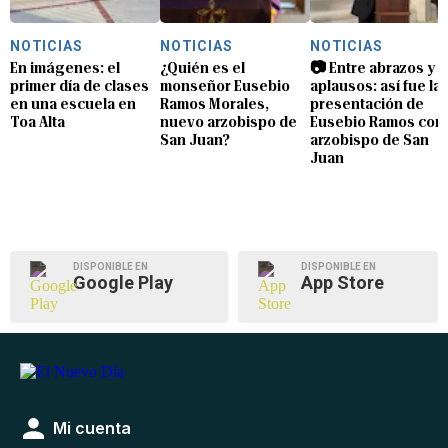
NOTICIAS
NOTICIAS
NOTICIAS
En imágenes: el
¿Quién es el
📷 Entre abrazos y
primer día de clases
monseñor Eusebio
aplausos: así fue la
en una escuela en
Ramos Morales,
presentación de
Toa Alta
nuevo arzobispo de
Eusebio Ramos com
San Juan?
arzobispo de San
Juan
DISPONIBLE EN
DISPONIBLE EN
Google Play
App Store
Mi cuenta