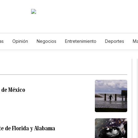
as
Opinión
Negocios
Entretenimiento
Deportes
Ma
iencia y Ambiente
Gastronomía
De Viaje
Tecnología
Podcasts
Horóscopos
Newsletters
Feriados
Especial
o de México
te de Florida y Alabama