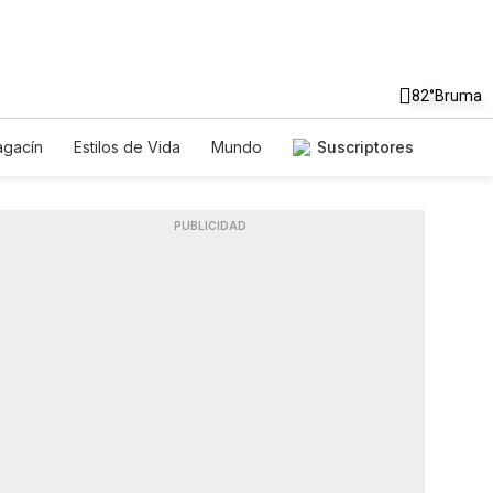
82°
Bruma
gacín
Estilos de Vida
Mundo
Suscriptores
Juegos
Lotería
Vídeos
es
PUBLICIDAD