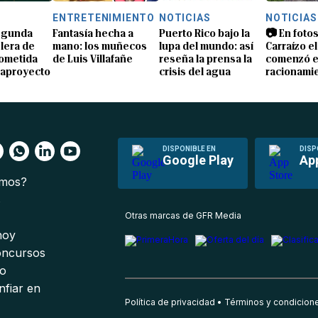
S
ENTRETENIMIENTO
NOTICIAS
NOTICIAS
segunda
Fantasía hecha a
Puerto Rico bajo la
📷 En fotos
lera de
mano: los muñecos
lupa del mundo: así
Carraízo el
ometida
de Luis Villafañe
reseña la prensa la
comenzó e
gaproyecto
crisis del agua
racionami
DISPONIBLE EN
DISP
Google Play
Ap
omos?
s
Otras marcas de GFR Media
 hoy
oncursos
io
nfiar en
Política de privacidad
Términos y condicion