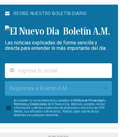
RECIBE NUESTRO BOLETÍN DIARIO
Boletín A.M.
Las noticias explicadas de forma sencilla y
directa para entender lo más importante del día.
Regístrate a Boletín A.M.
Al someter tu correo electrónico, aceptas la
Política de Privacidad
y
Términos y Condiciones
de El Nuevo Día. Además, aceptas recibir
información u ofertas especiales de productos o servicios de GFR
Media, sus afiliadas o de terceros. Podrás optar salirte de los
boletines en cualquier momento.