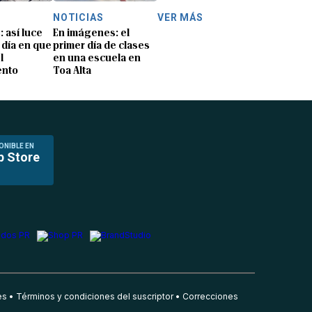
NOTICIAS
VER MÁS
: así luce
En imágenes: el
 día en que
primer día de clases
l
en una escuela en
ento
Toa Alta
ONIBLE EN
p Store
es
Términos y condiciones del suscriptor
Correcciones