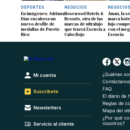
DEPORTES
NEGOCIOS
NEGOCIO
En imágenes: Adriana
Rosewood Hotels &
Aman, la 
Díaz encabeza un
Resorts, otra de las
marca hote
nuevo desfile de
marcas de ultralujo
lujo compr
medallas de Puerto
que traerá Esencia a
con el me
Rico
Cabo Rojo
Esencia
¿Quiénes s
Mi cuenta
Contáctano
FAQ
Suscríbete
El diario de
Reglas de c
Newsletters
Mapa del sit
¿Por qué co
nosotros?
Servicio al cliente