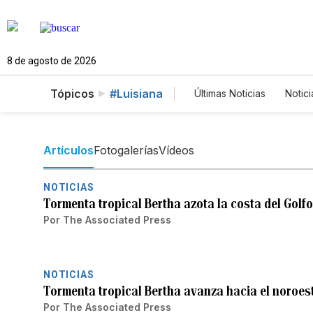
8 de agosto de 2026
Tópicos
#Luisiana
Últimas Noticias
Notici
Estados Unidos
C
Fotos
English
Artículos
Fotogalerías
Vídeos
NOTICIAS
Tormenta tropical Bertha azota la costa del Golf
Por
The Associated Press
NOTICIAS
Tormenta tropical Bertha avanza hacia el noroes
Por
The Associated Press